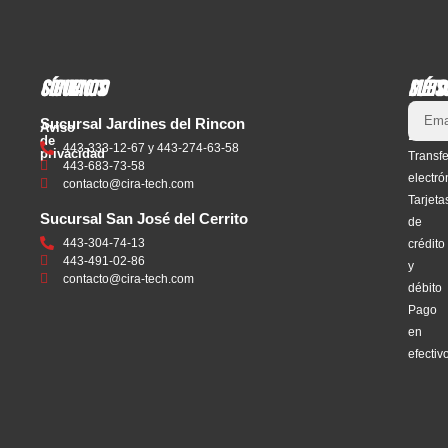
Síguenos
Contacto
Méto
Subsc
de
Sucursal Jardines del Rincon
Aviso
pago
de
443-333-12-67 y 443-274-63-58
privacidad
Transf
443-683-73-58
electró
contacto@cira-tech.com
Tarjeta
Sucursal San José del Cerrito
de
443-304-74-13
crédito
443-491-02-86
y
contacto@cira-tech.com
débito
Pago
en
efectiv